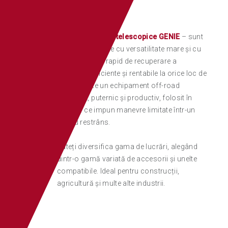
Manipulatoarele telescopice GENIE
– sunt
mașini complexe cu versatilitate mare și cu
un randament rapid de recuperare a
investiției. Eficiente și rentabile la orice loc de
muncă, este un echipament off-road
compact, puternic și productiv, folosit în
condiții ce impun manevre limitate într-un
spațiu restrâns.
Puteți diversifica gama de lucrări, alegând
dintr-o gamă variată de accesorii și unelte
compatibile. Ideal pentru construcții,
agricultură și multe alte industrii.