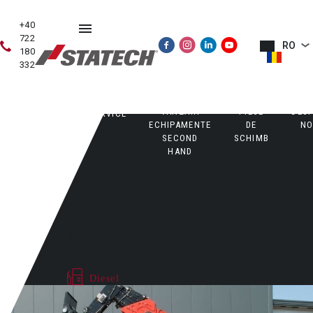
+40
722
RO
180
332
VÂNZĂRI
PIESE
DES
VÂNZĂRI
SERVICE
ECHIPAMENTE
DE
NO
SECOND
SCHIMB
HAND
Manipulátory
Diesel