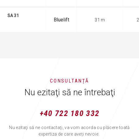
SA 31
Bluelift
31 m
2
NOU
CONSULTANȚĂ
Nu ezitaţi să ne întrebaţi
+40 722 180 332
Nu ezitaţi să ne contactaţi, va vom acorda cu plăcere toată
expertiza de care aveți nevoie.