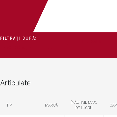
FILTRAŢI DUPĂ:
FILTRARE
Articulate
ÎNĂLŢIME MAX.
TIP
MARCĂ
CAP
DE LUCRU