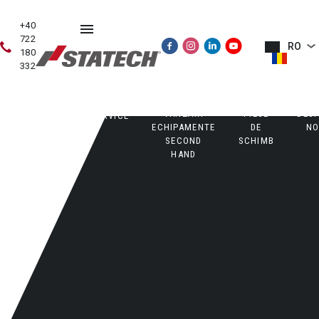
+40
722
RO
180
332
VÂNZĂRI
PIESE
DES
VÂNZĂRI
SERVICE
ECHIPAMENTE
DE
NO
SECOND
SCHIMB
HAND
Nůžkové plošiny