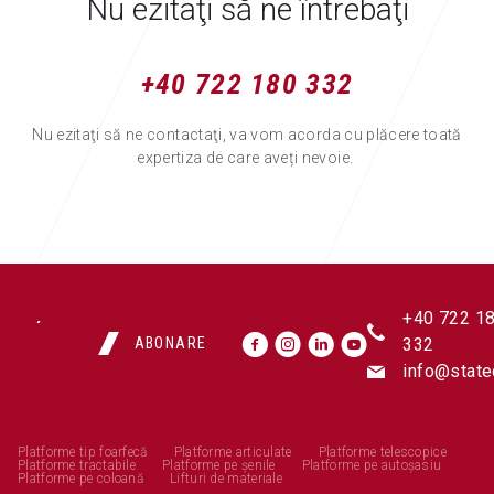
Nu ezitaţi să ne întrebaţi
+40 722 180 332
Nu ezitaţi să ne contactaţi, va vom acorda cu plăcere toată
expertiza de care aveți nevoie.
+40 722 1
ABONARE
332
info@state
Platforme tip foarfecă
Platforme articulate
Platforme telescopice
Platforme tractabile
Platforme pe șenile
Platforme pe autoșasiu
Platforme pe coloană
Lifturi de materiale