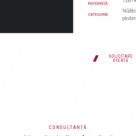
1281
REFERINŢĂ:
Nůžk
CATEGORIE:
plošin
SOLICITARE
OFERTĂ
CONSULTANȚĂ