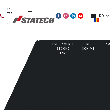
+40
722
RO
180
332
VÂNZĂRI
PIESE
DES
VÂNZĂRI
SERVICE
ECHIPAMENTE
DE
NO
SECOND
SCHIMB
HAND
Teleskopické plošiny