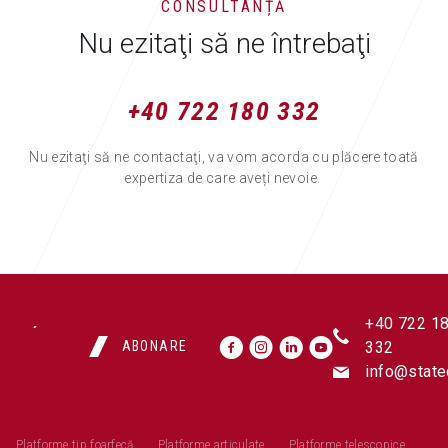
CONSULTANȚĂ
Nu ezitaţi să ne întrebaţi
+40 722 180 332
Nu ezitaţi să ne contactaţi, va vom acorda cu plăcere toată
expertiza de care aveți nevoie.
+40 722 1
ABONARE
332
info@state
Platforme tip foarfecă
Platforme articulate
Platforme telescopice