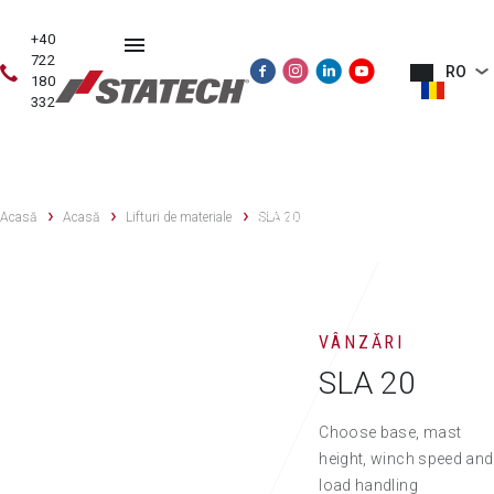
+40
722
RO
180
332
VÂNZĂRI
PIESE
DES
VÂNZĂRI
SERVICE
ECHIPAMENTE
DE
NO
Acasă
Acasă
Lifturi de materiale
SECOND
SLA 20
SCHIMB
HAND
VÂNZĂRI
SLA 20
Choose base, mast
height, winch speed and
load handling