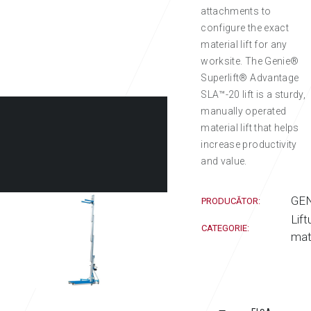
attachments to
configure the exact
material lift for any
worksite. The Genie®
Superlift® Advantage
SLA™-20 lift is a sturdy,
manually operated
material lift that helps
increase productivity
and value.
GE
PRODUCĂTOR:
Lift
CATEGORIE:
mat