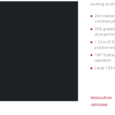
working on shi
Zero tailsw
confined jo
30% gradeab
drive perf
1.52 m (5 ft
position wo
160° hydraul
operation
Large 1.83 m
ÎN STOC
PRODUCĂTOR:
CATEGORIE: