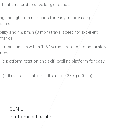
ft patterns and to drive long distances.
ing and tight turning radius for easy manoeuvring in
bsites
ility and 4.8 km/h (3 mph) travel speed for excellent
ormance
) articulating jib with a 135° vertical rotation to accurately
rkers
ic platform rotation and self-levelling platform for easy
 (6 ft) all-steel platform lifts up to 227 kg (500 lb)
GENIE
Platforme articulate