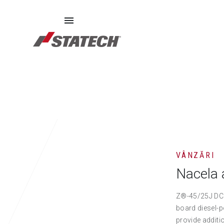
ECHIPAMENTE SECOND HAND
PIESE DE SCHIMB
DE
VÂNZĂRI
Nacela 
Z®-45/25J DC B
board diesel-p
provide additi