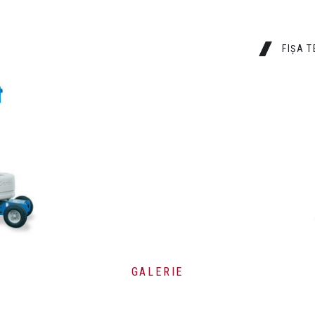
FIȘA 
AX. DE LUCRU
CAPACITATE
227 Kg
GALERIE