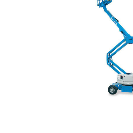
PROPULSIE
ÎNĂLŢIME M
acumulatori
15,94 m