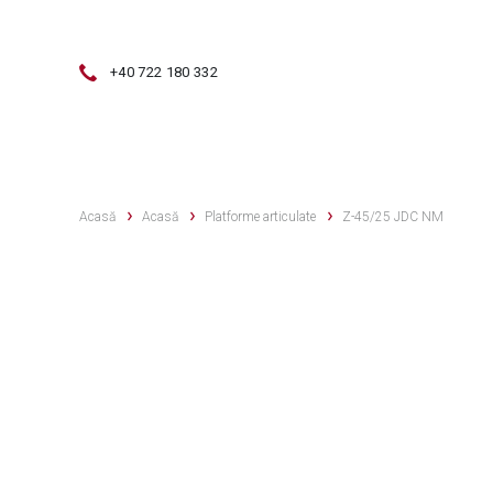
+40 722 180 332
VÂNZĂRI
SERVICE
VÂNZĂRI 
Acasă
Acasă
Platforme articulate
Z-45/25 JDC NM