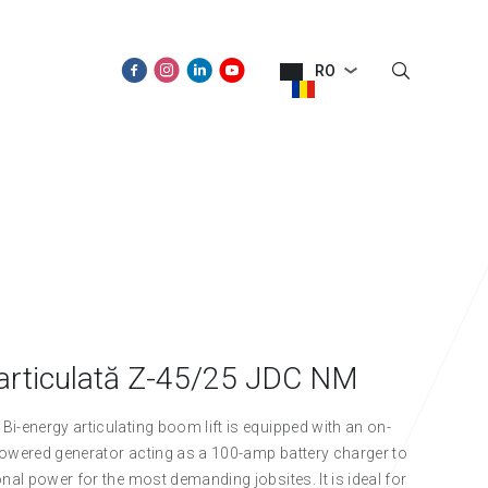
RO
SPRE NOI
NOUTĂŢI
CONTACT
articulată Z-45/25 JDC NM
i-energy articulating boom lift is equipped with an on-
owered generator acting as a 100-amp battery charger to
onal power for the most demanding jobsites. It is ideal for