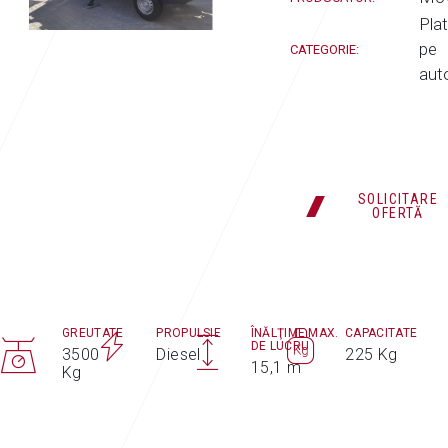
Pla
pe
CATEGORIE:
aut
SOLICITARE
OFERTĂ
GREUTATE
PROPULSIE
ÎNĂLŢIME MAX.
CAPACITATE
DE LUCRU
3500
Diesel
225 Kg
15,1 m
Kg