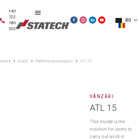
+40
722
RO
180
332
VÂNZĂRI
PIESE
DES
VÂNZĂRI
SERVICE
ECHIPAMENTE
DE
NO
Acasă
Acasă
Platforme pe autoșasiu
SECOND
ATL 15
SCHIMB
HAND
VÂNZĂRI
ATL 15
This model is the
solution for users to
carry out work in