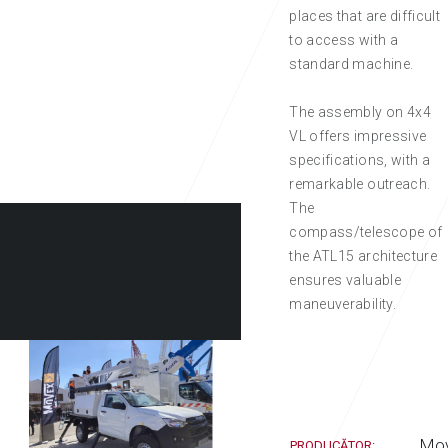
places that are difficult
to access with a
standard machine.
The assembly on 4x4
VL offers impressive
specifications, with a
remarkable outreach.
The
compass/telescope of
the ATL15 architecture
ensures valuable
maneuverability.
ÎN STOC
Mo
PRODUCĂTOR: