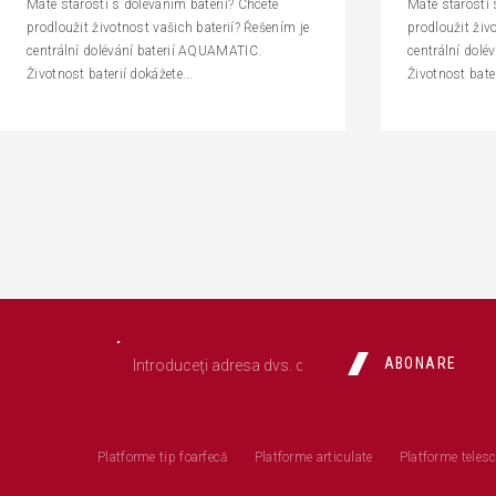
Máte starosti s doléváním baterií? Chcete
Máte starosti 
prodloužit životnost vašich baterií? Řešením je
prodloužit živ
centrální dolévání baterií AQUAMATIC.
centrální dol
Životnost baterií dokážete...
Životnost bater
ABONARE
Platforme tip foarfecă
Platforme articulate
Platforme teles