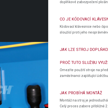
doplňkové zabezpečení plošin
CO JE KÓDOVACÍ KLÁVES
Kódovací klávesnice nebo čip
sloužící proti jeho neoprávně
JAK LZE STROJ DOPLŇKO
PROČ TUTO SLUŽBU VYUŽ
Omezíte použití stroje na pře
zaměstnanci zajišťující údržbu
JAK PROBÍHÁ MONTÁŽ
Montáž na stroj je jednoduchá 
Celý proces zabere přibližně 2