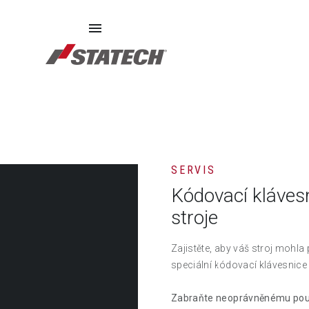
ECHIPAMENTE SECOND HAND
PIESE DE SCHIMB
DE
SERVIS
Kódovací kláves
stroje
Zajistěte, aby váš stroj mohla
speciální kódovací klávesnice
Zabraňte neoprávněnému použi