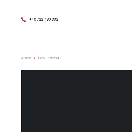
+40 722 180 332
VÂNZĂRI
SERVICE
VÂNZĂRI 
Acasă
Detail servisu