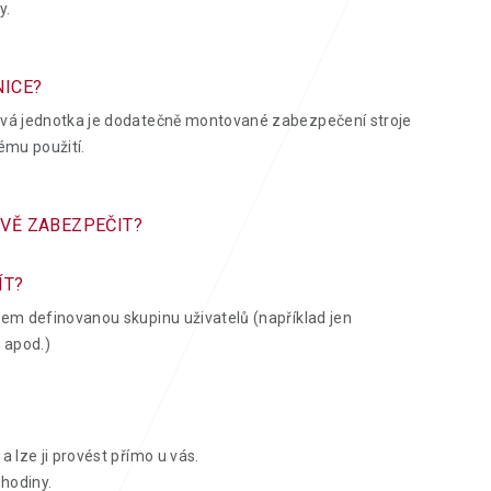
y.
NICE?
ová jednotka je dodatečně montované zabezpečení stroje
nému použití.
VĚ ZABEZPEČIT?
ÍT?
dem definovanou skupinu uživatelů (například jen
 apod.)
a lze ji provést přímo u vás.
 hodiny.