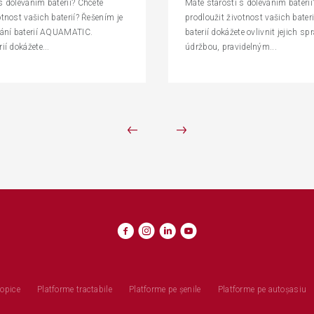
s doléváním baterií? Chcete
Máte starosti s doléváním baterií
otnost vašich baterií? Řešením je
prodloužit životnost vašich bateri
évání baterií AQUAMATIC.
baterií dokážete ovlivnit jejich s
ií dokážete...
údržbou, pravidelným...
copice
Platforme tractabile
Platforme pe șenile
Platforme pe autoșasiu