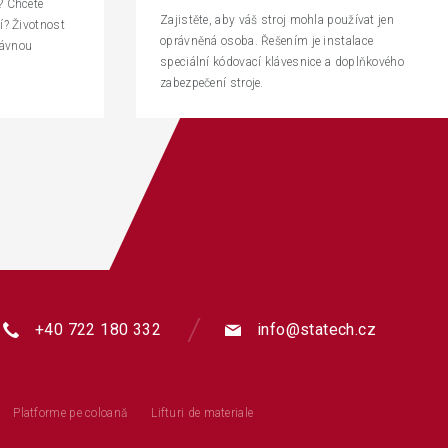
? Chcete
Zajistěte, aby váš stroj mohla používat jen
í? Životnost
oprávněná osoba. Řešením je instalace
právnou
speciální kódovací klávesnice a doplňkového
zabezpečení stroje.
+40 722 180 332
info@statech.cz
Platforme pe coloană
Lifturi de materiale