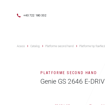
+40 722 180 332
VÂNZĂRI
SERVICE
VÂNZĂRI 
Acasă
Catalog
Platforme second hand
Platforme tip foarfec
PLATFORME SECOND HAND
Genie GS 2646 E-DRI