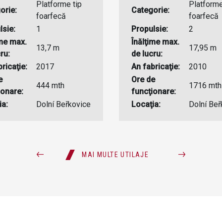
Platforme tip
Platforme
orie:
Categorie:
foarfecă
foarfecă
lsie:
1
Propulsie:
2
ime max.
Înălţime max.
13,7 m
17,95 m
ru:
de lucru:
ricaţie:
2017
An fabricaţie:
2010
e
Ore de
444 mth
1716 mth
ionare:
funcţionare:
ia:
Dolní Beřkovice
Locaţia:
Dolní Beř
MAI MULTE UTILAJE