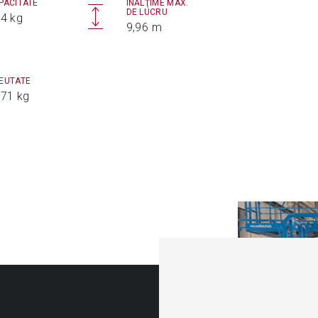
PACITATE
ÎNĂLŢIME MAX.
DE LUCRU
4 kg
9,96 m
EUTATE
71 kg