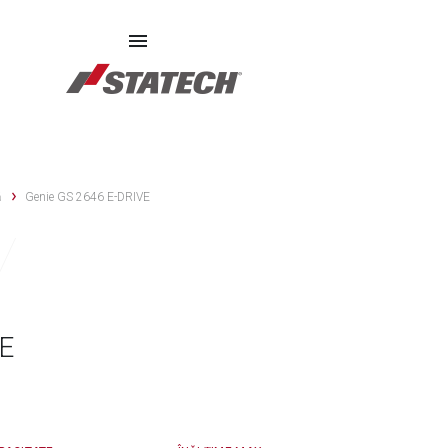
ECHIPAMENTE SECOND HAND
PIESE DE SCHIMB
DE
ă
Genie GS 2646 E-DRIVE
VE