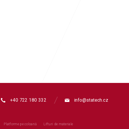
+40 722 180 332
info@statech.cz
Platforme pe coloană
Lifturi de materiale