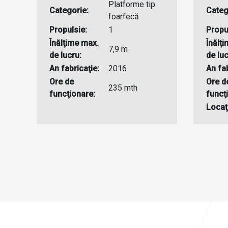
Platforme tip
Categorie:
Categ
foarfecă
Propulsie:
1
Propu
Înălţime max.
Înălţ
7,9 m
de lucru:
de luc
An fabricaţie:
2016
An fab
Ore de
Ore d
235 mth
funcţionare:
funcţ
Locaţ