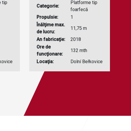
 tip
Platforme tip
Categorie:
C
foarfecă
Propulsie:
1
Pr
Înălţime max.
În
11,75 m
de lucru:
de
An fabricaţie:
2018
An
Ore de
O
132 mth
funcţionare:
fu
kovice
Locaţia:
Dolní Beřkovice
Lo