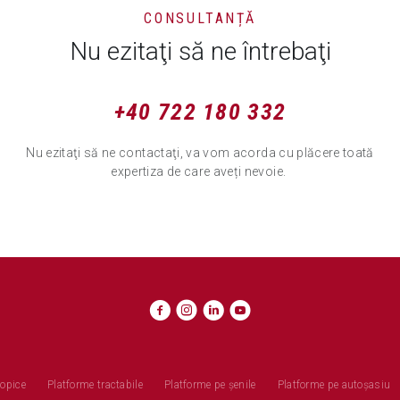
CONSULTANȚĂ
Nu ezitaţi să ne întrebaţi
+40 722 180 332
Nu ezitaţi să ne contactaţi, va vom acorda cu plăcere toată
expertiza de care aveți nevoie.
copice
Platforme tractabile
Platforme pe șenile
Platforme pe autoșasiu