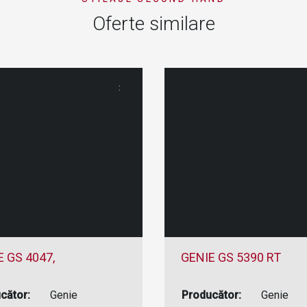
Oferte similare
:
E GS 4047,
GENIE GS 5390 RT
cător:
Genie
Producător:
Genie