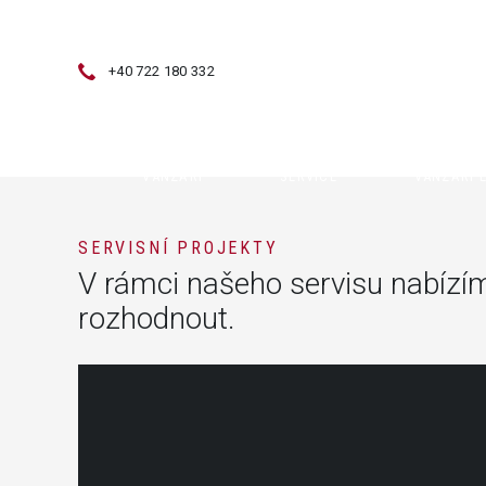
+40 722 180 332
VÂNZĂRI
SERVICE
VÂNZĂRI 
SERVISNÍ PROJEKTY
V rámci našeho servisu nabízíme
rozhodnout.