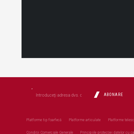
ABONARE
Platforme tip foarfecă
Platforme articulate
Platforme teles
Condiţii Comerciale Generale
Principiile protecţiei datelor cu 