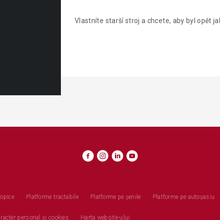
Vlastníte starší stroj a chcete, aby byl opět 
copice
Platforme tractabile
Platforme pe șenile
Platforme pe autoșasiu
caracter personal şi cookies
Harta website-ului