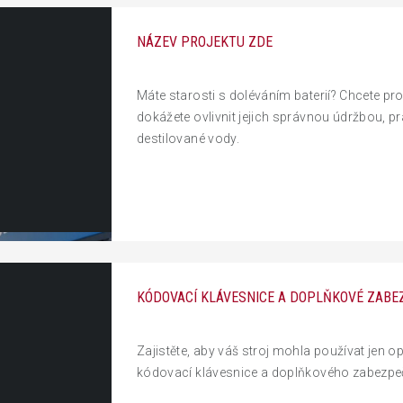
NÁZEV PROJEKTU ZDE
Máte starosti s doléváním baterií? Chcete prod
dokážete ovlivnit jejich správnou údržbou, 
destilované vody.
KÓDOVACÍ KLÁVESNICE A DOPLŇKOVÉ ZABE
Zajistěte, aby váš stroj mohla používat jen 
kódovací klávesnice a doplňkového zabezpeč