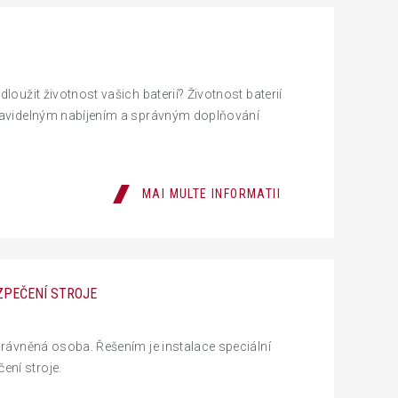
loužit životnost vašich baterií? Životnost baterií
pravidelným nabíjením a správným doplňování
MAI MULTE INFORMATII
ZPEČENÍ STROJE
oprávněná osoba. Řešením je instalace speciální
ení stroje.