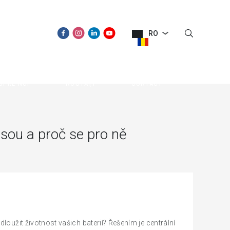
RO
SPRE NOI
NOUTĂŢI
CONTACT
jsou a proč se pro ně
dloužit životnost vašich baterií? Řešením je centrální