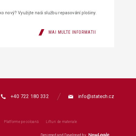
jako nový? Využijte naši službu repasování plošiny.
MAI MULTE INFORMATII
+40 722 180 332
info@statech.cz
Platforme pe coloană
Lifturi de materiale
Designed and Developed by