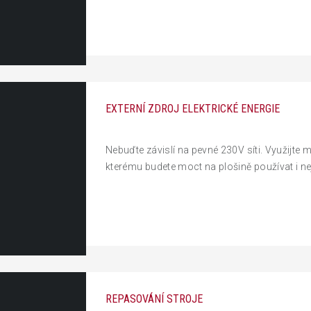
EXTERNÍ ZDROJ ELEKTRICKÉ ENERGIE
Nebuďte závislí na pevné 230V síti. Využijte m
kterému budete moct na plošině používat i nej
REPASOVÁNÍ STROJE